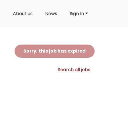
s
About us
News
Sign In
Sorry, this job has expired
Search all jobs