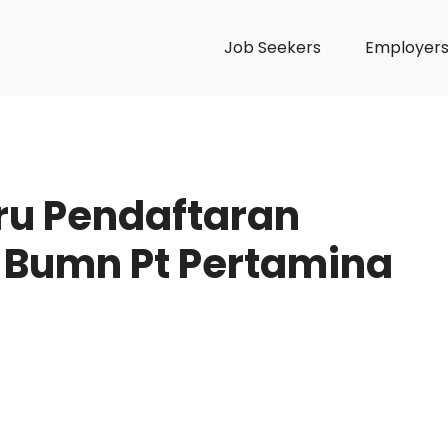
Job Seekers
Employer
aru Pendaftaran
 Bumn Pt Pertamina